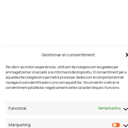
Gestionar el consentiment
Per oferir les millors experiències, utilitzem tecnologies com les galetes per
emmagatzemar i/o accedir a la informació del dispositiu. El consentiment per a
aquestes tecnologies ens permetrà processar dades com el comportament de
navegació o els identificadors únics en aquest lloc. No consentir o retirar el
consentiment pot afectar negativament certes característiques i funcions.
Funcional
Siempre activo
Màrqueting