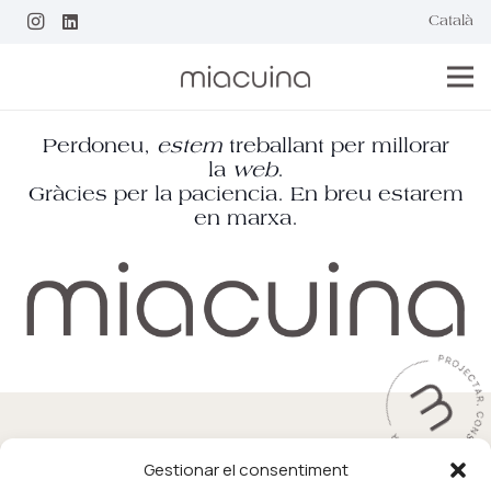
Català
Perdoneu,
estem
treballant per millorar
la
web
.
Gràcies per la paciencia. En breu estarem
en marxa.
Copyright ©2024
Gestionar el consentiment
BY MIA CUINA SL C/Rutlla 148 local 1
(17003)
Girona –
872 209 723
–